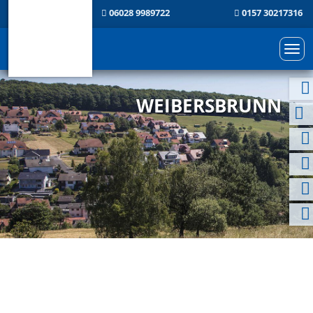
06028 9989722
0157 30217316
Togg
navi
WEIBERSBRUNN