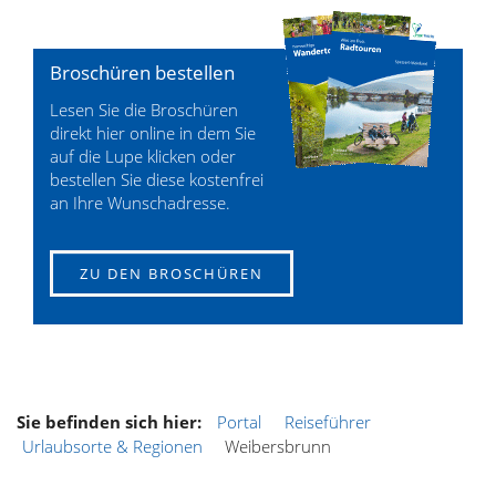
Broschüren bestellen
Lesen Sie die Broschüren
direkt hier online in dem Sie
auf die Lupe klicken oder
bestellen Sie diese kostenfrei
an Ihre Wunschadresse.
ZU DEN BROSCHÜREN
Sie befinden sich hier:
Portal
Reiseführer
Urlaubsorte & Regionen
Weibersbrunn