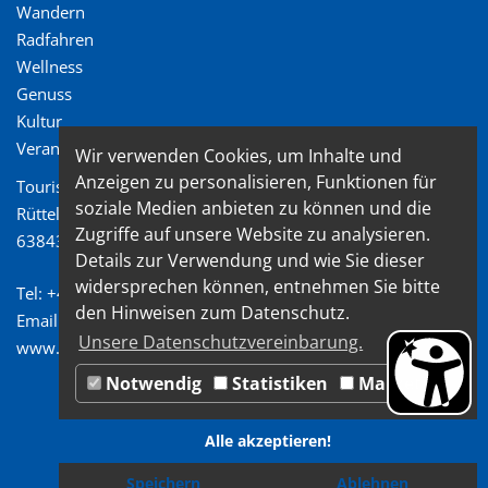
Wandern
Radfahren
Wellness
Genuss
Kultur
Veranstaltungen
Wir verwenden Cookies, um Inhalte und
Anzeigen zu personalisieren, Funktionen für
Tourismusverband Spessart-Mainland e.V.
soziale Medien anbieten zu können und die
Rüttelweg 7
Zugriffe auf unsere Website zu analysieren.
63843 Niedernberg
Details zur Verwendung und wie Sie dieser
widersprechen können, entnehmen Sie bitte
Tel: +49 (0) 6028/ 99 89 72 2
den Hinweisen zum Datenschutz.
Email: info@spessart-mainland.de
Unsere Datenschutzvereinbarung.
www.spessart-mainland.de
Notwendig
Statistiken
Marketing
Alle akzeptieren!
Speichern
Ablehnen