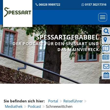
06028 9989722
0157 30217316
Togg
navi
SPESSARTGEBABBEL
DER PODCAST FÜR DEN SPESSART UND
DAS MAINVIERECK
Sie befinden sich hier:
Portal
Reiseführer
Mediathek
Podcast
Schneewittchen