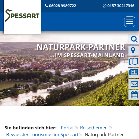
06028 9989722
0157 30217316
Togg
navi
NATURPARK-PARTNER
...IM SPESSART-MAINLAND
Sie befinden sich hier:
Portal
Reisethemen
Bewusster Tourismus im Spessart
Naturpark-Partner