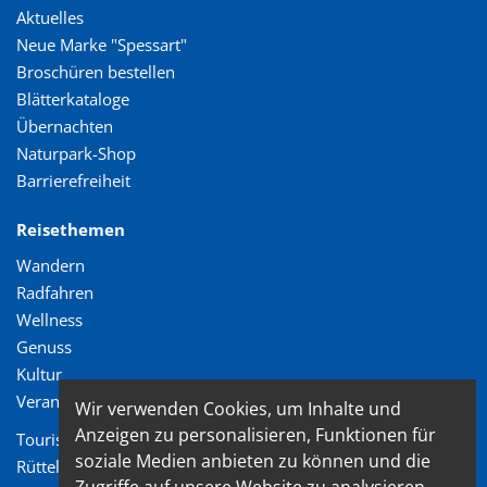
Aktuelles
Neue Marke "Spessart"
Broschüren bestellen
Blätterkataloge
Übernachten
Naturpark-Shop
Barrierefreiheit
Reisethemen
Wandern
Radfahren
Wellness
Genuss
Kultur
Veranstaltungen
Wir verwenden Cookies, um Inhalte und
Anzeigen zu personalisieren, Funktionen für
Tourismusverband Spessart-Mainland e.V.
soziale Medien anbieten zu können und die
Rüttelweg 7
Zugriffe auf unsere Website zu analysieren.