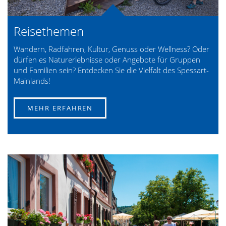
Reisethemen
Wandern, Radfahren, Kultur, Genuss oder Wellness? Oder
dürfen es Naturerlebnisse oder Angebote für Gruppen
und Familien sein? Entdecken Sie die Vielfalt des Spessart-
Mainlands!
MEHR ERFAHREN