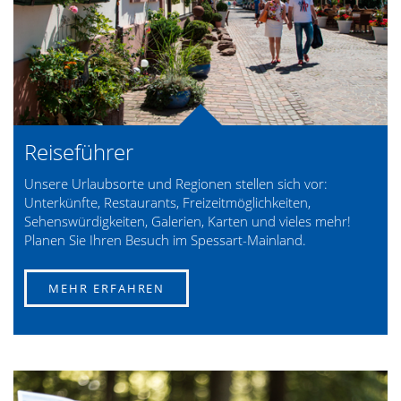
Reiseführer
Unsere Urlaubsorte und Regionen stellen sich vor:
Unterkünfte, Restaurants, Freizeitmöglichkeiten,
Sehenswürdigkeiten, Galerien, Karten und vieles mehr!
Planen Sie Ihren Besuch im Spessart-Mainland.
MEHR ERFAHREN