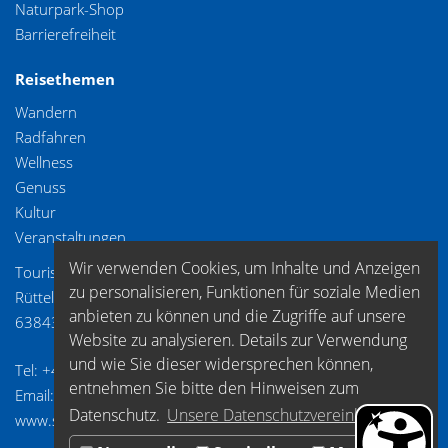
Naturpark-Shop
Barrierefreiheit
Reisethemen
Wandern
Radfahren
Wellness
Genuss
Kultur
Veranstaltungen
Wir verwenden Cookies, um Inhalte und Anzeigen
Tourismusverband Spessart-Mainland e.V.
zu personalisieren, Funktionen für soziale Medien
Rüttelweg 7
anbieten zu können und die Zugriffe auf unsere
63843 Niedernberg
Website zu analysieren. Details zur Verwendung
und wie Sie dieser widersprechen können,
Tel: +49 (0) 6028/ 99 89 72 2
entnehmen Sie bitte den Hinweisen zum
Email: info@spessart-mainland.de
Datenschutz.
Unsere Datenschutzvereinbarung.
www.spessart-mainland.de