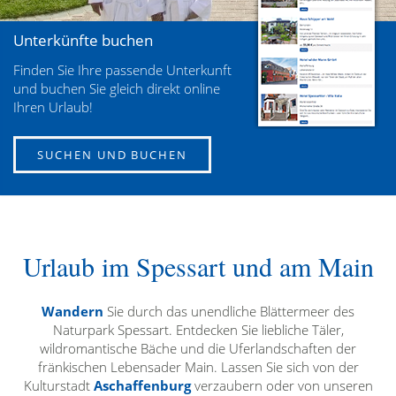
Zurück
Unterkünfte buchen
Finden Sie Ihre passende Unterkunft
und buchen Sie gleich direkt online
Ihren Urlaub!
SUCHEN UND BUCHEN
Urlaub im Spessart und am Main
Wandern
Sie durch das unendliche Blättermeer des
Naturpark Spessart. Entdecken Sie liebliche Täler,
wildromantische Bäche und die Uferlandschaften der
fränkischen Lebensader Main. Lassen Sie sich von der
Kulturstadt
Aschaffenburg
verzaubern oder von unseren