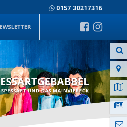
0157 30217316
EWSLETTER
PESSARTGEBABBEL
 SPESSART UND DAS MAINVIERECK