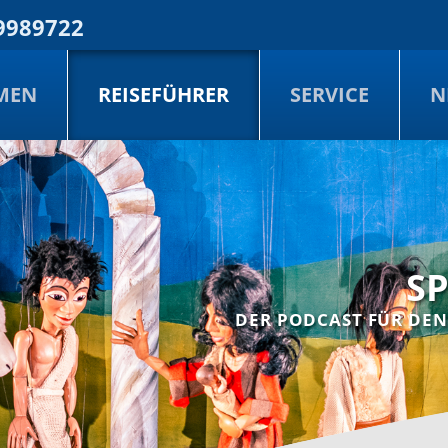
9989722
MEN
REISEFÜHRER
SERVICE
N
S
DER PODCAST FÜR DEN