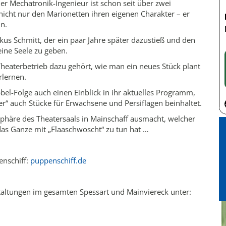
er Mechatronik-Ingenieur ist schon seit über zwei
nicht nur den Marionetten ihren eigenen Charakter – er
in.
kus Schmitt, der ein paar Jahre später dazustieß und den
ine Seele zu geben.
Theaterbetrieb dazu gehört, wie man ein neues Stück plant
rlernen.
el-Folge auch einen Einblick in ihr aktuelles Programm,
er“ auch Stücke für Erwachsene und Persiflagen beinhaltet.
häre des Theatersaals in Mainschaff ausmacht, welcher
as Ganze mit „Flaaschwoscht“ zu tun hat …
enschiff:
puppenschiff.de
staltungen im gesamten Spessart und Mainviereck unter: