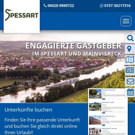
06028 9989722
0157 30217316
Togg
navi
ENGAGIERTE GASTGEBER
IM SPESSART UND MAINVIERECK
Unterkünfte buchen
Finden Sie Ihre passende Unterkunft
und buchen Sie gleich direkt online
Ihren Urlaub!!