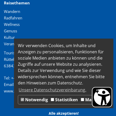
Reisethemen
Wandern
Radfahren
Wellness
Genuss
Kultur
Veranstaltungen
Wir verwenden Cookies, um Inhalte und
Anzeigen zu personalisieren, Funktionen für
Tourismusverband Spessart-Mainland e.V.
soziale Medien anbieten zu können und die
Rüttelweg 7
Zugriffe auf unsere Website zu analysieren.
63843 Niedernberg
Details zur Verwendung und wie Sie dieser
widersprechen können, entnehmen Sie bitte
Tel: +49 (0) 6028/ 99 89 72 2
den Hinweisen zum Datenschutz.
Email: info@spessart-mainland.de
Unsere Datenschutzvereinbarung.
www.spessart-mainland.de
Notwendig
Statistiken
Marketing
Alle akzeptieren!