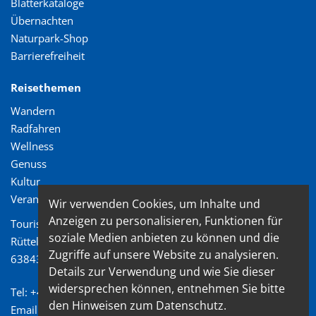
Blätterkataloge
Übernachten
Naturpark-Shop
Barrierefreiheit
Reisethemen
Wandern
Radfahren
Wellness
Genuss
Kultur
Veranstaltungen
Wir verwenden Cookies, um Inhalte und
Anzeigen zu personalisieren, Funktionen für
Tourismusverband Spessart-Mainland e.V.
soziale Medien anbieten zu können und die
Rüttelweg 7
Zugriffe auf unsere Website zu analysieren.
63843 Niedernberg
Details zur Verwendung und wie Sie dieser
widersprechen können, entnehmen Sie bitte
Tel: +49 (0) 6028/ 99 89 72 2
den Hinweisen zum Datenschutz.
Email: info@spessart-mainland.de