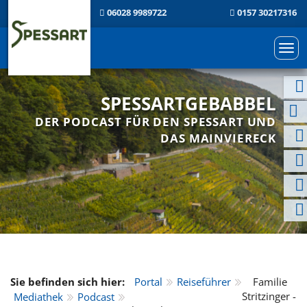
06028 9989722
0157 30217316
Togg
navi
SPESSARTGEBABBEL
DER PODCAST FÜR DEN SPESSART UND
DAS MAINVIERECK
Sie befinden sich hier:
Portal
Reiseführer
Familie
Stritzinger -
Mediathek
Podcast