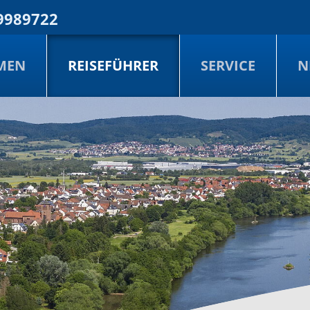
9989722
MEN
REISEFÜHRER
SERVICE
N