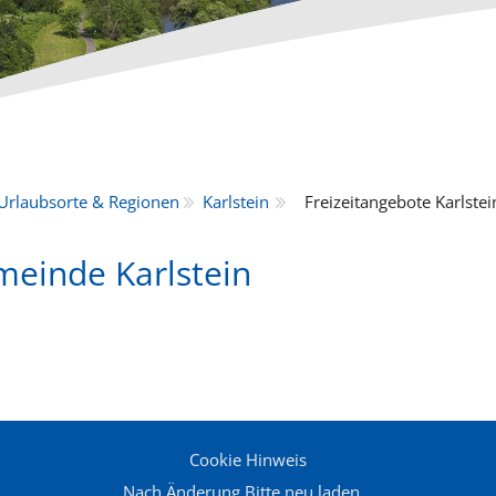
Urlaubsorte & Regionen
Karlstein
Freizeitangebote Karlstei
meinde Karlstein
Cookie Hinweis
Nach Änderung Bitte neu laden...