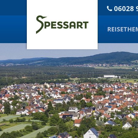
06028 
REISETHE