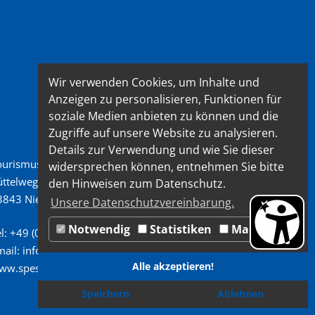
Wir verwenden Cookies, um Inhalte und
Anzeigen zu personalisieren, Funktionen für
soziale Medien anbieten zu können und die
Zugriffe auf unsere Website zu analysieren.
Details zur Verwendung und wie Sie dieser
ourismusverband Spessart-Mainland e.V.
widersprechen können, entnehmen Sie bitte
üttelweg 7
den Hinweisen zum Datenschutz.
3843 Niedernberg
Unsere Datenschutzvereinbarung.
Notwendig
Statistiken
Marketing
l: +49 (0) 6028/ 99 89 72 2
mail: info@spessart-mainland.de
Alle akzeptieren!
ww.spessart-mainland.de
Speichern
Ablehnen