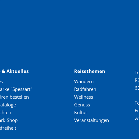
 & Aktuelles
Reisethemen
T
R
es
Wandern
6
rke "Spessart"
Radfahren
ren bestellen
Wellness
Te
kataloge
Genuss
E
chten
Kultur
w
ark-Shop
Veranstaltungen
freiheit