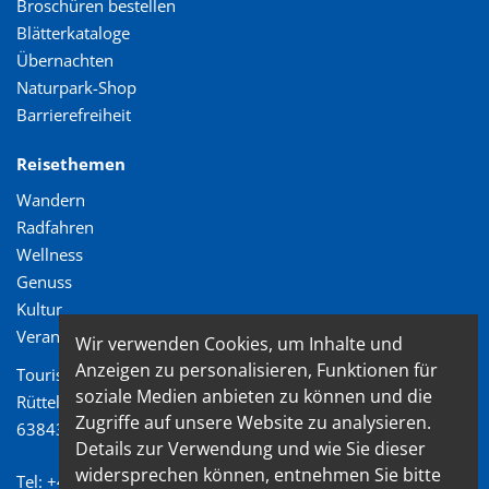
Broschüren bestellen
Blätterkataloge
Übernachten
Naturpark-Shop
Barrierefreiheit
Reisethemen
Wandern
Radfahren
Wellness
Genuss
Kultur
Veranstaltungen
Wir verwenden Cookies, um Inhalte und
Anzeigen zu personalisieren, Funktionen für
Tourismusverband Spessart-Mainland e.V.
soziale Medien anbieten zu können und die
Rüttelweg 7
Zugriffe auf unsere Website zu analysieren.
63843 Niedernberg
Details zur Verwendung und wie Sie dieser
widersprechen können, entnehmen Sie bitte
Tel: +49 (0) 6028/ 99 89 72 2