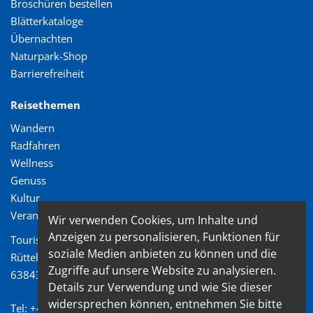
Broschüren bestellen
Blätterkataloge
Übernachten
Naturpark-Shop
Barrierefreiheit
Reisethemen
Wandern
Radfahren
Wellness
Genuss
Kultur
Veranstaltungen
Wir verwenden Cookies, um Inhalte und
Anzeigen zu personalisieren, Funktionen für
Tourismusverband Spessart-Mainland e.V.
soziale Medien anbieten zu können und die
Rüttelweg 7
Zugriffe auf unsere Website zu analysieren.
63843 Niedernberg
Details zur Verwendung und wie Sie dieser
widersprechen können, entnehmen Sie bitte
Tel: +49 (0) 6028/ 99 89 72 2