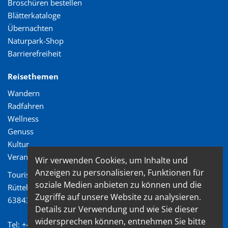
Broschüren bestellen
Blätterkataloge
Übernachten
Naturpark-Shop
Barrierefreiheit
Reisethemen
Wandern
Radfahren
Wellness
Genuss
Kultur
Veranstaltungen
Wir verwenden Cookies, um Inhalte und
Anzeigen zu personalisieren, Funktionen für
Tourismusverband Spessart-Mainland e.V.
soziale Medien anbieten zu können und die
Rüttelweg 7
Zugriffe auf unsere Website zu analysieren.
63843 Niedernberg
Details zur Verwendung und wie Sie dieser
widersprechen können, entnehmen Sie bitte
Tel: +49 (0) 6028/ 99 89 72 2