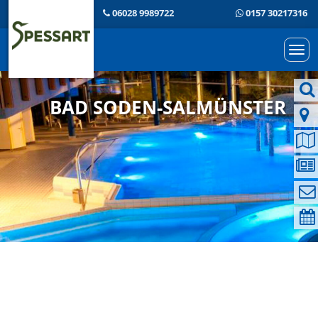
06028 9989722
0157 30217316
Togg
navi
BAD SODEN-SALMÜNSTER