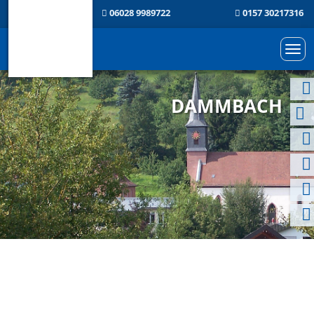
06028 9989722
0157 30217316
Togg
navi
DAMMBACH