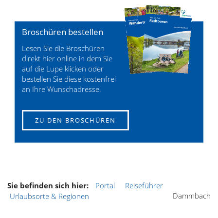
Broschüren bestellen
Lesen Sie die Broschüren
direkt hier online in dem Sie
auf die Lupe klicken oder
bestellen Sie diese kostenfrei
an Ihre Wunschadresse.
ZU DEN BROSCHÜREN
Sie befinden sich hier:
Portal
Reiseführer
Dammbach
Urlaubsorte & Regionen