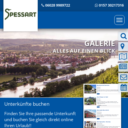
06028 9989722
0157 30217316
Togg
navi
GALERIE
... ALLES AUF EINEN BLICK
Unterkünfte buchen
Finden Sie Ihre passende Unterkunft
und buchen Sie gleich direkt online
Ihren Urlaub!!