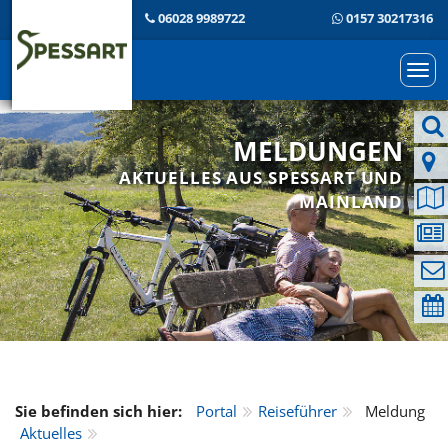
06028 9989722
0157 30217316
Togg
navi
MELDUNGEN
AKTUELLES AUS SPESSART UND
MAINLAND
Sie befinden sich hier:
Portal
Reiseführer
Meldung
Aktuelles